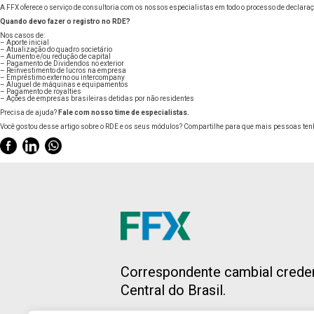
A
FFX
oferece o serviço de consultoria com os nossos especialistas em todo o processo de declara
Quando devo fazer o registro no RDE?
Nos casos de:
– Aporte inicial
– Atualização do quadro societário
– Aumento e/ou redução de capital
– Pagamento de Dividendos no exterior
– Reinvestimento de lucros na empresa
– Empréstimo externo ou intercompany
– Aluguel de máquinas e equipamentos
– Pagamento de royalties
– Ações de empresas brasileiras detidas por não residentes
Precisa de ajuda?
Fale com nosso time de especialistas
.
Você gostou desse artigo sobre o RDE e os seus módulos? Compartilhe para que mais pessoas te
Correspondente cambial crede
Central do Brasil.