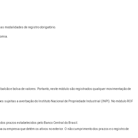
s modalidades de registro obrigatório.
nomia.
 balcão e bolsa de valores. Portanto, neste módulo são registrados qualquer movimentação de
s sujeitas a averbação do Instituto Nacional de Propriedade Industrial (INPI). No módulo ROF
o dos prazos estabelecidos pelo Banco Central do Brasil.
oa ou empresa que detém os ativos no exterior. O não cumprimento dos prazos e o registro de