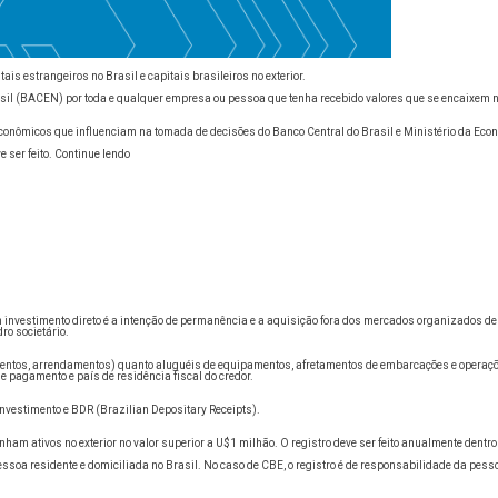
ais estrangeiros no Brasil e capitais brasileiros no exterior.
il (BACEN) por toda e qualquer empresa ou pessoa que tenha recebido valores que se encaixem na
nômicos que influenciam na tomada de decisões do Banco Central do Brasil e Ministério da Eco
 ser feito. Continue lendo
 investimento direto é a intenção de permanência e a aquisição fora dos mercados organizados de
ro societário.
mentos, arrendamentos) quanto aluguéis de equipamentos, afretamentos de embarcações e operaçõe
 pagamento e país de residência fiscal do credor.
investimento e BDR (Brazilian Depositary Receipts).
ham ativos no exterior no valor superior a U$1 milhão. O registro deve ser feito anualmente dentr
essoa residente e domiciliada no Brasil. No caso de CBE, o registro é de responsabilidade da pess