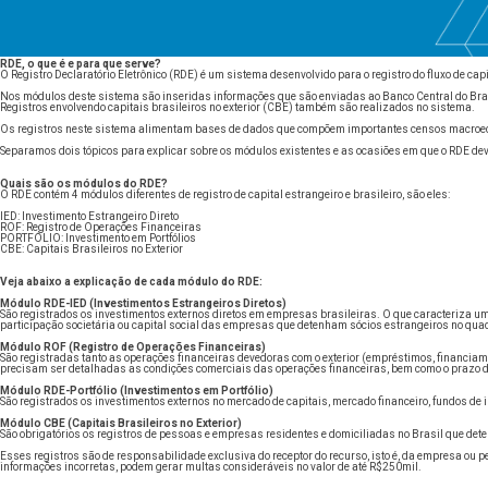
RDE, o que é e para que serve?
O Registro Declaratório Eletrônico (RDE) é um sistema desenvolvido para o registro do fluxo de capit
Nos módulos deste sistema são inseridas informações que são enviadas ao Banco Central do Bras
Registros envolvendo capitais brasileiros no exterior (CBE) também são realizados no sistema.
Os registros neste sistema alimentam bases de dados que compõem importantes censos macroeco
Separamos dois tópicos para explicar sobre os módulos existentes e as ocasiões em que o RDE deve
Quais são os módulos do RDE?
O RDE contém 4 módulos diferentes de registro de capital estrangeiro e brasileiro, são eles:
IED: Investimento Estrangeiro Direto
ROF: Registro de Operações Financeiras
PORTFÓLIO: Investimento em Portfólios
CBE: Capitais Brasileiros no Exterior
Veja abaixo a explicação de cada módulo do RDE:
Módulo RDE-IED (Investimentos Estrangeiros Diretos)
São registrados os investimentos externos diretos em empresas brasileiras. O que caracteriza um
participação societária ou capital social das empresas que detenham sócios estrangeiros no quad
Módulo ROF (Registro de Operações Financeiras)
São registradas tanto as operações financeiras devedoras com o exterior (empréstimos, financia
precisam ser detalhadas as condições comerciais das operações financeiras, bem como o prazo de
Módulo RDE-Portfólio (Investimentos em Portfólio)
São registrados os investimentos externos no mercado de capitais, mercado financeiro, fundos de 
Módulo CBE (Capitais Brasileiros no Exterior)
São obrigatórios os registros de pessoas e empresas residentes e domiciliadas no Brasil que deten
Esses registros são de responsabilidade exclusiva do receptor do recurso, isto é, da empresa ou p
informações incorretas, podem gerar multas consideráveis no valor de até R$250mil.